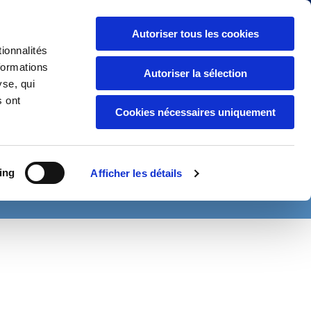
entation Société
|
Secteurs d’activité
|
Contact
Autoriser tous les cookies
ionnalités
formations
RÉFERENCÉ OTAN / NATO & EDF
Autoriser la sélection
yse, qui
s ont
Cookies nécessaires uniquement
TEMENT AIR COMPRIMÉ
FILTRATION TOUS FLUIDES
ACCORDS
MESURE & ANALYSE
OUTILLAGE DE MAINTENANCE
ing
Afficher les détails