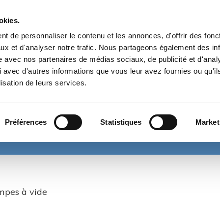
Prés
okies.
t de personnaliser le contenu et les annonces, d'offrir des fonct
NÉGOCE TECHNIQUE EN FRANCE ET À
ux et d'analyser notre trafic. Nous partageons également des in
L’INTERNATIONAL
site avec nos partenaires de médias sociaux, de publicité et d'anal
DEPUIS 1985
 avec d'autres informations que vous leur avez fournies ou qu'il
lisation de leurs services.
& AUXILIAIRES POUR MOTEURS DIESEL
ÉCHANGE THERMIQUE
TRAI
ES & PROTECTION ENVIRONNEMENT
ROBINETTERIE-TUYAUTERIE-R
Préférences
Statistiques
Market
ompes à vide