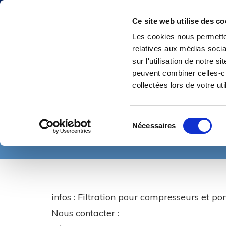
Ce site web utilise des co
Les cookies nous permetten
relatives aux médias socia
sur l'utilisation de notre 
peuvent combiner celles-ci
collectées lors de votre uti
ACCUEIL
AIR COMPRIMÉ TOUTES PRESSIONS
PIÈCES RECHANGE 
COMPENSATEURS
CENTRIFUGATION
ACCUMULATEURS
POMP
Sélection
Nécessaires
du
GROUPES ÉLECTROGÈNES & MOTOPOMPES
SÉCURITÉ & ATEX
consentement
infos : Filtration pour compresseurs et p
Nous contacter :