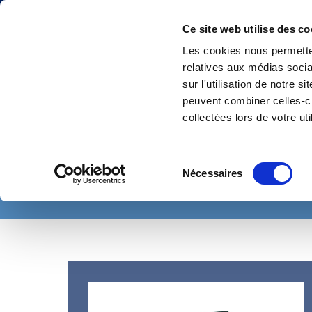
Ce site web utilise des co
Les cookies nous permetten
relatives aux médias socia
sur l'utilisation de notre 
peuvent combiner celles-ci
collectées lors de votre uti
ACCUEIL
AIR COMPRIMÉ TOUTES PRESSIONS
PIÈCES RECHANGE 
COMPENSATEURS
CENTRIFUGATION
ACCUMULATEURS
POMP
Sélection
Nécessaires
du
GROUPES ÉLECTROGÈNES & MOTOPOMPES
SÉCURITÉ & ATEX
consentement