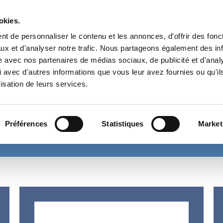
Prés
okies.
t de personnaliser le contenu et les annonces, d'offrir des fonct
NÉGOCE TECHNIQUE EN FRANCE ET À
ux et d'analyser notre trafic. Nous partageons également des in
L’INTERNATIONAL
site avec nos partenaires de médias sociaux, de publicité et d'anal
DEPUIS 1985
 avec d'autres informations que vous leur avez fournies ou qu'il
lisation de leurs services.
& AUXILIAIRES POUR MOTEURS DIESEL
ÉCHANGE THERMIQUE
TRAI
ES & PROTECTION ENVIRONNEMENT
ROBINETTERIE-TUYAUTERIE-R
Préférences
Statistiques
Market