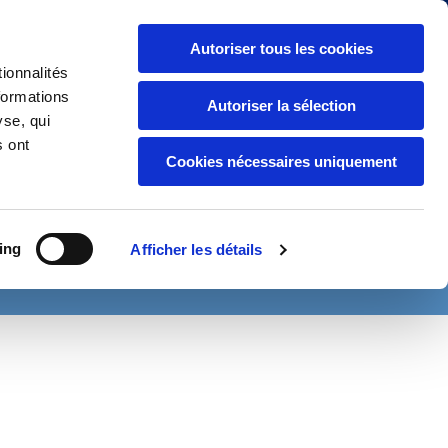
entation Société
|
Secteurs d’activité
|
Contact
Autoriser tous les cookies
ionnalités
formations
RÉFERENCÉ OTAN / NATO & EDF
Autoriser la sélection
yse, qui
s ont
Cookies nécessaires uniquement
TEMENT AIR COMPRIMÉ
FILTRATION TOUS FLUIDES
ACCORDS
MESURE & ANALYSE
OUTILLAGE DE MAINTENANCE
ing
Afficher les détails