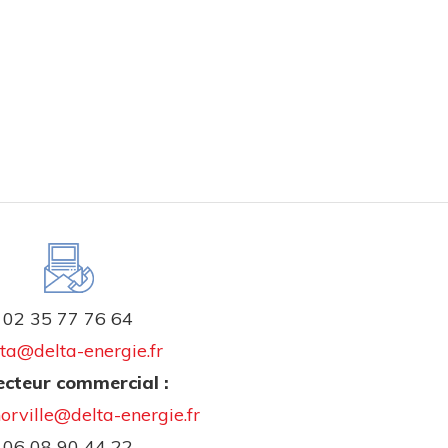
02 35 77 76 64
ta@delta-energie.fr
ecteur commercial :
horville@delta-energie.fr
06 08 90 44 22