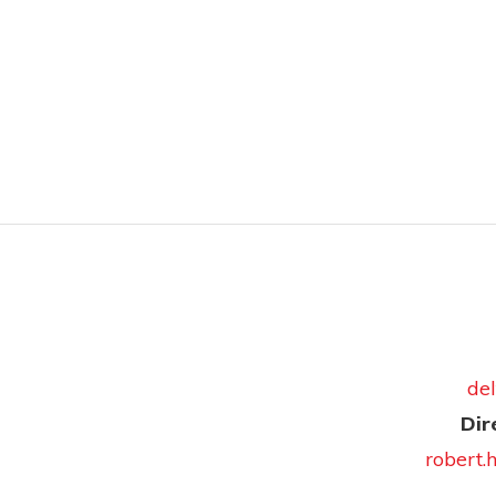
del
Dir
robert.