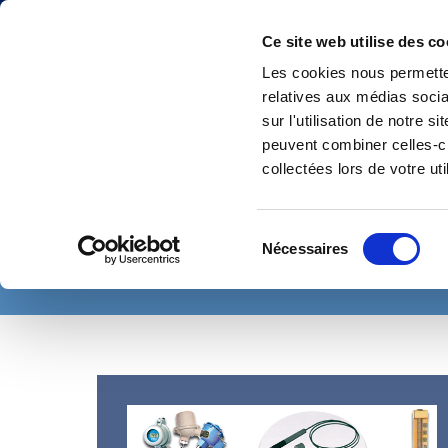
Ce site web utilise des co
Les cookies nous permetten
relatives aux médias socia
sur l'utilisation de notre 
peuvent combiner celles-ci
collectées lors de votre uti
ACCUEIL
AIR COMPRIMÉ TOUTES PRESSIONS
PIÈCES RECHANGE 
COMPENSATEURS
CENTRIFUGATION
ACCUMULATEURS
POMP
Sélection
Nécessaires
du
GROUPES ÉLECTROGÈNES & MOTOPOMPES
SÉCURITÉ & ATEX
consentement