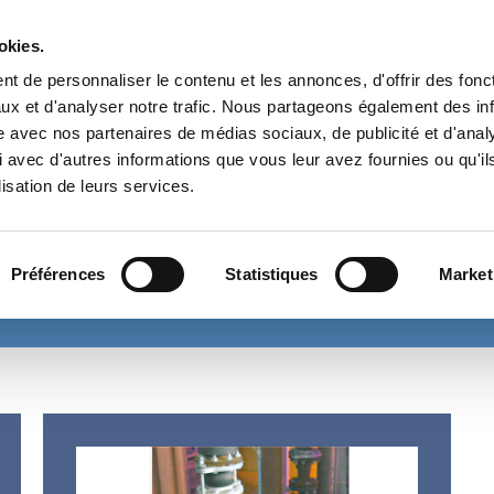
Prés
okies.
t de personnaliser le contenu et les annonces, d'offrir des fonct
NÉGOCE TECHNIQUE EN FRANCE ET À
ux et d'analyser notre trafic. Nous partageons également des in
L’INTERNATIONAL
site avec nos partenaires de médias sociaux, de publicité et d'anal
DEPUIS 1985
 avec d'autres informations que vous leur avez fournies ou qu'il
lisation de leurs services.
& AUXILIAIRES POUR MOTEURS DIESEL
ÉCHANGE THERMIQUE
TRAI
ES & PROTECTION ENVIRONNEMENT
ROBINETTERIE-TUYAUTERIE-R
Préférences
Statistiques
Market