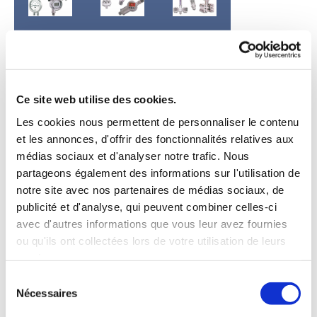
Manomètres
Pressostas
Transmetteurs
Infos
Infos
Infos
Ce site web utilise des cookies.
Les cookies nous permettent de personnaliser le contenu
et les annonces, d'offrir des fonctionnalités relatives aux
médias sociaux et d'analyser notre trafic. Nous
partageons également des informations sur l'utilisation de
notre site avec nos partenaires de médias sociaux, de
publicité et d'analyse, qui peuvent combiner celles-ci
Réglage
avec d'autres informations que vous leur avez fournies
et
ou qu'ils ont collectées lors de votre utilisation de leurs
régulation
services.
électro-
Sélection
pneumatique
Nécessaires
du
consentement