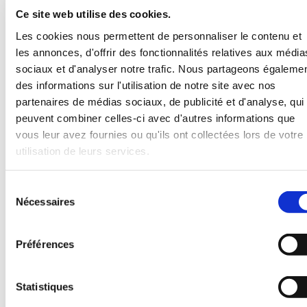
fluides
Ce site web utilise des cookies.
sous
Les cookies nous permettent de personnaliser le contenu et
les annonces, d'offrir des fonctionnalités relatives aux média
pression.
sociaux et d'analyser notre trafic. Nous partageons égaleme
-
des informations sur l'utilisation de notre site avec nos
Système
partenaires de médias sociaux, de publicité et d'analyse, qui
de
peuvent combiner celles-ci avec d'autres informations que
vous leur avez fournies ou qu'ils ont collectées lors de votre
préhension
utilisation de leurs services.
des
raccords
Sélection
en
Nécessaires
du
Conical
consentement
SS
Préférences
pour
une
Statistiques
adhérence