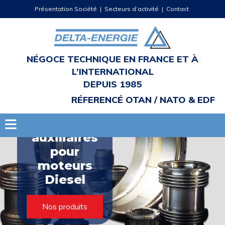
Présentation Société
|
Secteurs d’activité
|
Contact
Appelez-nous
NÉGOCE TECHNIQUE EN FRANCE ET À
L’INTERNATIONAL
SPÉCIALISTE
DEPUIS 1985
Pièces
RÉFERENCÉ OTAN / NATO & EDF
rechanges
et
auxiliaires
pour
moteurs
Diesel
Nos produits