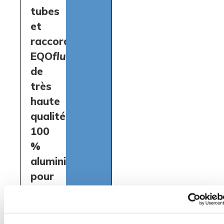
tubes
et
raccords
EQO
fluids
de
très
haute
qualité,
100
%
aluminium,
pour
la
distribution
de