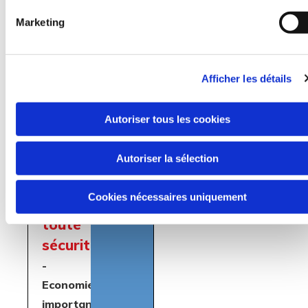
exceptionnelle
Marketing
au
tuyau
-
Afficher les détails
Utilisation
pour
Autoriser tous les cookies
la
Autoriser la sélection
haute
pression
Cookies nécessaires uniquement
en
toute
sécurité
-
Economies
importantes